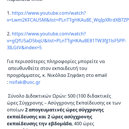
1.
https://www.youtube.com/watch?
v=Lwm2KFCAU5M&list=PLnTTgHKAu8E_WqIpXRrdXB7Z
2.
https://www.youtube.com/watch?
v=gQfU5aD5bqU&list=PLnTTgHKAu8E81TW3fjJ1lsF5PP-
3ILGtV&index=5
Για περισσότερες πληροφορίες μπορείτε να
απευθυνθείτε στον εκπαιδευτή του
προγράμματος, κ. Νικόλαο Σηφάκη στο email
:
nsifak@uoc.gr
Σύνολο Διδακτικών Ωρών: 500 (100 διδακτικές
ώρες Σύγχρονης – Ασύγχρονης Εκπαίδευσης εκ των
οποίων
2 απογευματινές ώρες σύγχρονης
εκπαίδευσης και 2 ώρες ασύγχρονης
εκπαίδευσης την εβδομάδα
, 400 ώρες