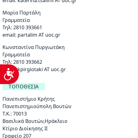
email:
katerina.tsalimi ΑΤ uoc.gr
Μαρία Παρτάλη
Γραμματεία
Τηλ: 2810 393661
email:
partalim AT uoc.gr
Κωνσταντίνα Πυργιωτάκη
Γραμματεία
Τηλ: 2810 393662
email:
kpirgiotaki AT uoc.gr
Προσβασιμότητα
ΤΟΠΟΘΕΣΊΑ
Πανεπιστήμιο Κρήτης
Πανεπιστημιούπολη Βουτών
Τ.Κ.: 70013
Βασιλικά Βουτών,Ηράκλειο
Κτίριο Διοίκησης ΙΙ
Γραφείο 207