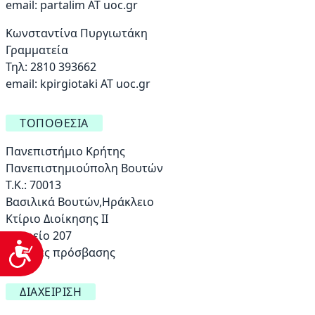
email:
partalim AT uoc.gr
Κωνσταντίνα Πυργιωτάκη
Γραμματεία
Τηλ: 2810 393662
email:
kpirgiotaki AT uoc.gr
ΤΟΠΟΘΕΣΊΑ
Πανεπιστήμιο Κρήτης
Πανεπιστημιούπολη Βουτών
Τ.Κ.: 70013
Βασιλικά Βουτών,Ηράκλειο
Κτίριο Διοίκησης ΙΙ
Γραφείο 207
Προσβασιμότητα
Οδηγίες πρόσβασης
ΔΙΑΧΕΊΡΙΣΗ