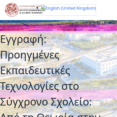
Σημείωση:
Αυτός
ο
ιστότοπος
περιλαμβάνει
ένα
Εγγραφή:
σύστημα
προσβασιμότητας.
Προηγμένες
Εκπαιδευτικές
Τεχνολογίες στο
Σύγχρονο Σχολείο: