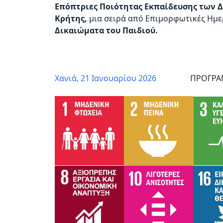
Επόπτριες Ποιότητας Εκπαίδευσης των 
προβλήματα
Κρήτης,
μια σειρά από Επιμορφωτικές Ημερ
όρασης
Δικαιώματα του Παιδιού.
που
χρησιμοποιούν
πρόγραμμα
ανάγνωσης
Χανιά, 21 Ιανουαρίου 2026
ΠΡΟΓΡΑΜΜΑ
οθόνης
Πατήστε
Control-
F10
για
να
ανοίξετε
ένα
μενού
προσβασιμότητας.