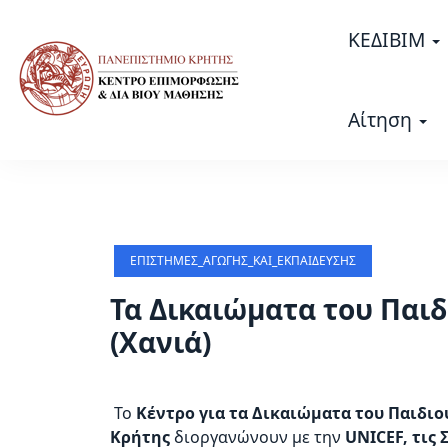
Σημείωση:
Αυτός
ΚΕΔΙΒΙΜ
ο
ιστότοπος
περιλαμβάνει
Αίτηση
ένα
σύστημα
προσβασιμότητας.
Πατήστε
Control-
F11
ΕΠΙΣΤΉΜΕΣ_ΑΓΩΓΉΣ_ΚΑΙ_ΕΚΠΑΊΔΕΥΣΗΣ
για
να
Τα Δικαιώματα του Παιδ
προσαρμόσετε
(Χανιά)
τον
ιστότοπο
στα
Το
Κέντρο για τα Δικαιώματα του Παιδι
άτομα
Κρήτης
διοργανώνουν με την
UNICEF, τις
με