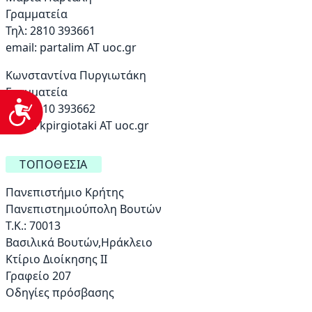
Γραμματεία
Τηλ: 2810 393661
email:
partalim AT uoc.gr
Κωνσταντίνα Πυργιωτάκη
Γραμματεία
Προσβασιμότητα
Τηλ: 2810 393662
email:
kpirgiotaki AT uoc.gr
ΤΟΠΟΘΕΣΊΑ
Πανεπιστήμιο Κρήτης
Πανεπιστημιούπολη Βουτών
Τ.Κ.: 70013
Βασιλικά Βουτών,Ηράκλειο
Κτίριο Διοίκησης ΙΙ
Γραφείο 207
Οδηγίες πρόσβασης