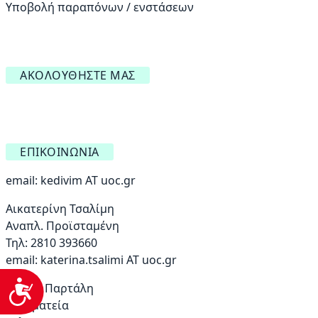
Υποβολή παραπόνων / ενστάσεων
ΑΚΟΛΟΥΘΉΣΤΕ ΜΑΣ
ΕΠΙΚΟΙΝΩΝΊΑ
email:
kedivim AT uoc.gr
Αικατερίνη Τσαλίμη
Αναπλ. Προϊσταμένη
Τηλ: 2810 393660
email:
katerina.tsalimi ΑΤ uoc.gr
Προσβασιμότητα
Μαρία Παρτάλη
Γραμματεία