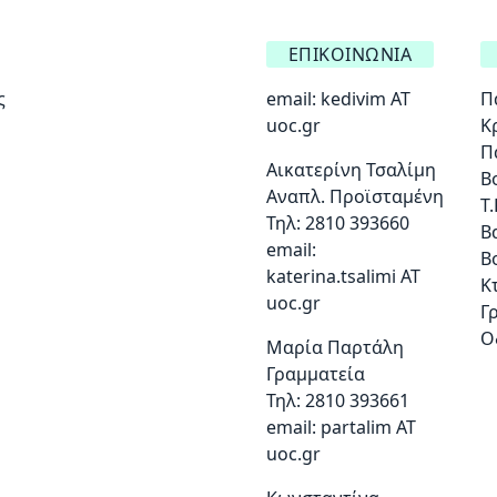
ΕΠΙΚΟΙΝΩΝΊΑ
ς
email:
kedivim AT
Π
uoc.gr
Κ
Π
Αικατερίνη Τσαλίμη
Β
Αναπλ. Προϊσταμένη
Τ.
Τηλ: 2810 393660
Β
email:
Β
katerina.tsalimi ΑΤ
Κ
uoc.gr
Γ
Ο
Μαρία Παρτάλη
Γραμματεία
Τηλ: 2810 393661
email:
partalim AT
uoc.gr