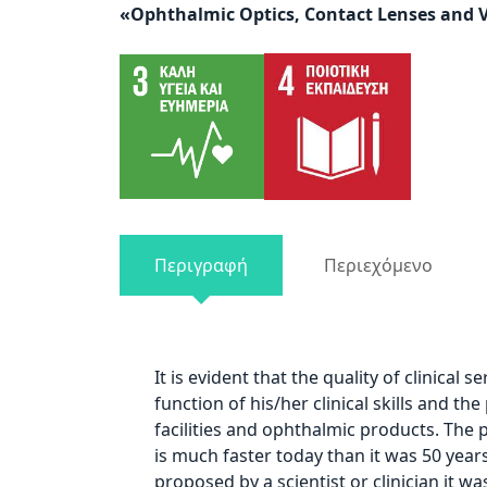
«Ophthalmic Optics, Contact Lenses and V
προβλήματα
όρασης
που
χρησιμοποιούν
πρόγραμμα
ανάγνωσης
οθόνης
Πατήστε
Control-
F10
Περιγραφή
Περιεχόμενο
για
να
ανοίξετε
ένα
It is evident that the quality of clinical 
μενού
function of his/her clinical skills and th
προσβασιμότητας.
facilities and ophthalmic products. The 
is much faster today than it was 50 year
proposed by a scientist or clinician it w