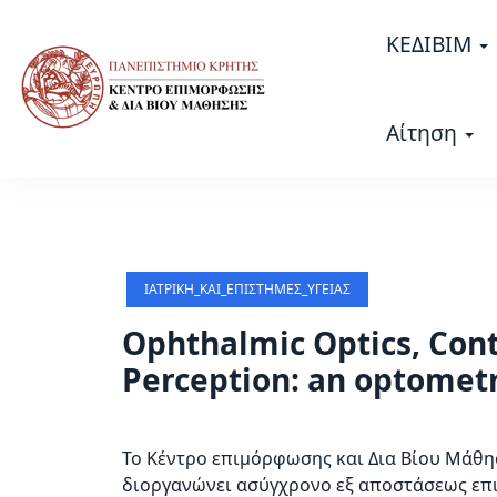
Σημείωση:
Αυτός
ΚΕΔΙΒΙΜ
ο
ιστότοπος
περιλαμβάνει
Αίτηση
ένα
σύστημα
προσβασιμότητας.
Πατήστε
Control-
F11
ΙΑΤΡΙΚΉ_ΚΑΙ_ΕΠΙΣΤΉΜΕΣ_ΥΓΕΊΑΣ
για
να
Ophthalmic Optics, Cont
προσαρμόσετε
Perception: an optomet
τον
ιστότοπο
στα
Το Κέντρο επιμόρφωσης και Δια Βίου Μάθησ
άτομα
διοργανώνει ασύγχρονo εξ αποστάσεως ε
με