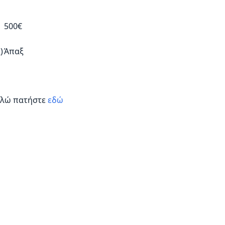
500€
)
Άπαξ
αλώ πατήστε
εδώ