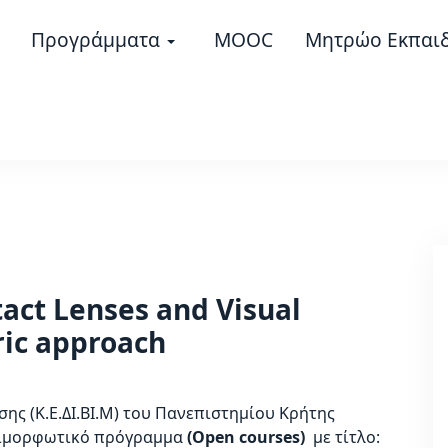
Προγράμματα
MOOC
Μητρώο Εκπαι
act Lenses and Visual
ric approach
ης (Κ.Ε.ΔΙ.ΒΙ.Μ) του Πανεπιστημίου Κρήτης
πιμορφωτικό πρόγραμμα
(Open courses)
με τίτλο: