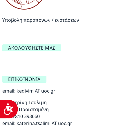
Υποβολή παραπόνων / ενστάσεων
ΑΚΟΛΟΥΘΉΣΤΕ ΜΑΣ
ΕΠΙΚΟΙΝΩΝΊΑ
email:
kedivim AT uoc.gr
Αικατερίνη Τσαλίμη
Προσβασιμότητα
Αναπλ. Προϊσταμένη
Τηλ: 2810 393660
email:
katerina.tsalimi ΑΤ uoc.gr