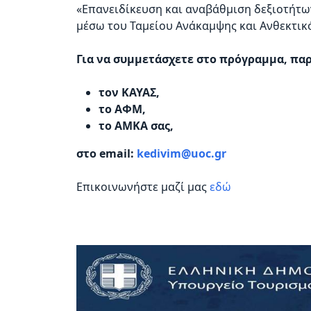
«Επανειδίκευση και αναβάθμιση δεξιοτήτω
προβλήματα
μέσω του Ταμείου Ανάκαμψης και Ανθεκτικό
όρασης
που
Για να συμμετάσχετε στο πρόγραμμα, πα
χρησιμοποιούν
πρόγραμμα
τον ΚΑΥΑΣ,
ανάγνωσης
το ΑΦΜ,
οθόνης
το ΑΜΚΑ σας,
Πατήστε
Control-
στο email:
kedivim@uoc.gr
F10
για
Επικοινωνήστε μαζί μας
εδώ
να
ανοίξετε
ένα
μενού
προσβασιμότητας.