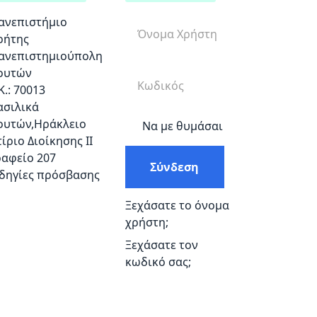
ανεπιστήμιο
ρήτης
ανεπιστημιούπολη
ουτών
Κ.: 70013
ασιλικά
ουτών,Ηράκλειο
Να με θυμάσαι
τίριο Διοίκησης ΙΙ
ραφείο 207
Σύνδεση
δηγίες πρόσβασης
Ξεχάσατε το όνομα
χρήστη;
Ξεχάσατε τον
κωδικό σας;