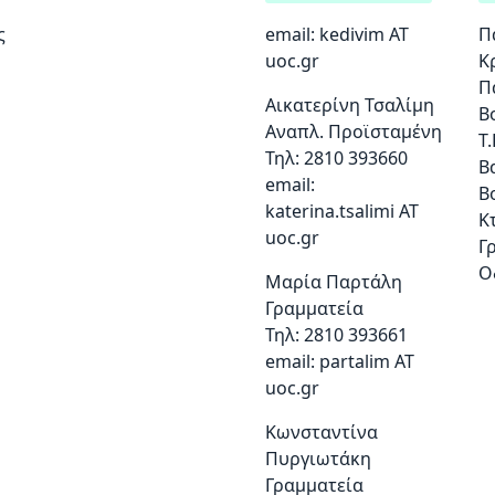
ς
email:
kedivim AT
Π
uoc.gr
Κ
Π
Αικατερίνη Τσαλίμη
Β
Αναπλ. Προϊσταμένη
Τ.
Τηλ: 2810 393660
Β
email:
Β
katerina.tsalimi ΑΤ
Κ
uoc.gr
Γ
Ο
Μαρία Παρτάλη
Γραμματεία
Τηλ: 2810 393661
email:
partalim AT
uoc.gr
Κωνσταντίνα
Πυργιωτάκη
Γραμματεία