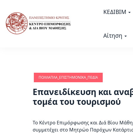
Σημείωση:
Αυτός
ΚΕΔΙΒΙΜ
ο
ιστότοπος
περιλαμβάνει
Αίτηση
ένα
σύστημα
προσβασιμότητας.
Πατήστε
Control-
F11
ΠΟΛΛΑΠΛΆ_ΕΠΙΣΤΗΜΟΝΙΚΆ_ΠΕΔΊΑ
για
να
Επανειδίκευση και ανα
προσαρμόσετε
τομέα του τουρισμού
τον
ιστότοπο
στα
Το Κέντρο Επιμόρφωσης και Διά Βίου Μάθη
άτομα
συμμετέχει στο Μητρώο Παρόχων Κατάρτισ
με