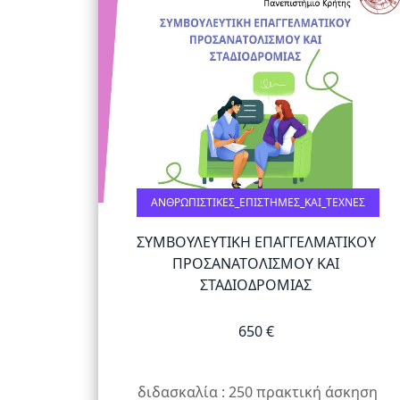
προβλήματα
όρασης
που
χρησιμοποιούν
πρόγραμμα
ανάγνωσης
οθόνης
Πατήστε
Control-
ΑΝΘΡΩΠΙΣΤΙΚΈΣ_ΕΠΙΣΤΉΜΕΣ_ΚΑΙ_ΤΈΧΝΕΣ
F10
για
ΣΥΜΒΟΥΛΕΥΤΙΚΗ ΕΠΑΓΓΕΛΜΑΤΙΚΟΥ
να
ΠΡΟΣΑΝΑΤΟΛΙΣΜΟΥ ΚΑΙ
ανοίξετε
ΣΤΑΔΙΟΔΡΟΜΙΑΣ
ένα
μενού
650 €
προσβασιμότητας.
διδασκαλία : 250 πρακτική άσκηση