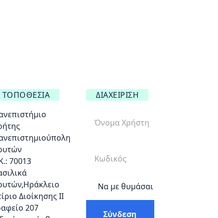
ΤΟΠΟΘΕΣΊΑ
ΔΙΑΧΕΊΡΙΣΗ
ανεπιστήμιο
ρήτης
ανεπιστημιούπολη
ουτών
Κ.: 70013
ασιλικά
ουτών,Ηράκλειο
Να με θυμάσαι
τίριο Διοίκησης ΙΙ
ραφείο 207
Σύνδεση