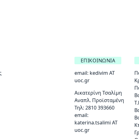
ΕΠΙΚΟΙΝΩΝΊΑ
ς
email:
kedivim AT
Π
uoc.gr
Κ
Π
Αικατερίνη Τσαλίμη
Β
Αναπλ. Προϊσταμένη
Τ.
Τηλ: 2810 393660
Β
email:
Β
katerina.tsalimi ΑΤ
Κ
uoc.gr
Γ